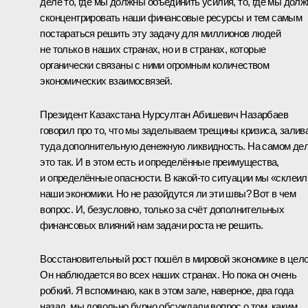
деле то, где мы должны объединить усилия, то, где мы дол
сконцентрировать наши финансовые ресурсы и тем самым
постараться решить эту задачу для миллионов людей
не только в наших странах, но и в странах, которые
органически связаны с ними огромным количеством
экономических взаимосвязей.
Президент Казахстана Нурсултан Абишевич Назарбаев
говорил про то, что мы заделываем трещины кризиса, залив
туда дополнительную денежную ликвидность. На самом де
это так. И в этом есть и определённые преимущества,
и определённые опасности. В какой‑то ситуации мы «склеил
наши экономики. Но не разойдутся ли эти швы? Вот в чем
вопрос. И, безусловно, только за счёт дополнительных
финансовых влияний нам задачи роста не решить.
Восстановительный рост пошёл в мировой экономике в цел
Он наблюдается во всех наших странах. Но пока он очень
робкий. Я вспоминаю, как в этом зале, наверное, два года
назад, мы довольно бурно обсуждали вопрос о том, каким