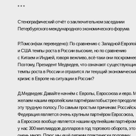
* * *
Стенографический отчёт о заключительном заседании
Петербургского международного экономического форума
Р.Томсон
(как переведено)
:
По сравнению с Западной Европо
и США темпы роста в России высокие, но по сравнению
с Китаем и Индией, говоря вежливо, всё‑таки они поскромнее
Поэтому, Президент Медведев, что означают существующи
темпы роста в России и отразится ли текущий экономически
кризис в Европе на ситуации в России?
Д.Медведев:
Давайте начнём с Европы, Евросоюза и евро. 
желаем нашим европейским партнёрам побыстрее преодоле
эту трудную полосу. По самым простым причинам: Российск
Федерация является очень крупным партнёром Евросоюза,
а Евросоюз вообще является нашим крупнейшим партнёром
у нас 300 миллиардов долларов в год торгового оборота, это
очень много. Плюс мы ещё держим практически половину