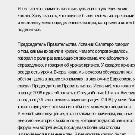
Я только что внимательно выслушал выступления моих
коллег. Хочу сказать, что они все были весьма интересными
и вызвали у меня определённые эмоции, которыми я хотел 
поделиться.
Председатель Правительства Испании Сапатеро говорил
о том, как мы входили в кризис, чем это сопровождалось,
говорил о роли развивающихся экономик, что абсолютно
справедливо, и говорил об уроках кризиса. У каждого кризис
всегда есть уроки. Вчера, когда мы вечером обсуждали, как
обстоят дела в наших экономиках, в экономике Евросоюза, 
сказал Председателю Правительства [Испании], что когда 
в конце 2008 года собрались в Соединённых Штатах Америк
а тогда ещё была прежняя администрация [США], у меня бы
такое ощущение, что мы ни о чём не сможем договориться.
У меня было ощущение, что по каким‑то причинам, включая
энергию некоторых моих коллег, которые тогда собрали этот
форум, мы встретимся, посидим за большим столом
и разойдёмся в разные углы. В результате кризис будет