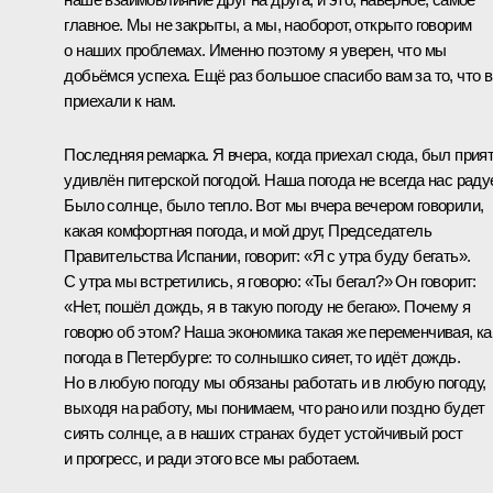
главное. Мы не закрыты, а мы, наоборот, открыто говорим
о наших проблемах. Именно поэтому я уверен, что мы
добьёмся успеха. Ещё раз большое спасибо вам за то, что 
приехали к нам.
Последняя ремарка. Я вчера, когда приехал сюда, был прия
удивлён питерской погодой. Наша погода не всегда нас радуе
Было солнце, было тепло. Вот мы вчера вечером говорили,
какая комфортная погода, и мой друг, Председатель
Правительства Испании, говорит: «Я с утра буду бегать».
С утра мы встретились, я говорю: «Ты бегал?» Он говорит:
«Нет, пошёл дождь, я в такую погоду не бегаю». Почему я
говорю об этом? Наша экономика такая же переменчивая, ка
погода в Петербурге: то солнышко сияет, то идёт дождь.
Но в любую погоду мы обязаны работать и в любую погоду,
выходя на работу, мы понимаем, что рано или поздно будет
сиять солнце, а в наших странах будет устойчивый рост
и прогресс, и ради этого все мы работаем.