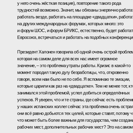
у него очень жёсткая позиция), повторение такого рода
трудностей возможно. Значит, мы обязаны энергично работа
работать везде, работать на площадке «двадцатки», работа
на других международных форумах, которых много: это
и форум ШОС, и форум БРИКС, естественно, будет работа
Евросоюз, встречаться и работать на подобных конференци
Президент Халонен говорила об одной очень острой пробле
которая на самом деле для всех нас имеет огромное
значение, – это проблема утраты работы. Кризис в какой‑то
момент породил такую дугу безработицы, что, откровенно
говоря, всем нам было не по себе. Я вспоминаю те эмоции,
которые царили как раз на «двадцатке». Тем не менее тот, кт
занимался этой проблемой, успел добиться определённых
успехов. Я уверен, что и те страны, где сейчас есть проблем
у наших испанских коллег сейчас эта проблема очень острая
они всё равно добьются тех целей, которые ставят, потому ч
что может быть более важным для государства, чем создан
рабочих мест, дополнительных рабочих мест? Это на самом