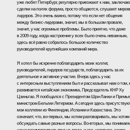
уже любят Петербург, регулярно приезжают к нам, заключаю
сделки на полях форума, просто общаются, слушают миро
лидеров. Это очень важно, потому что если нет общения
между бизнес-лидерами, значит, мы в большом провале,
значит, у нас огромные проблемы. Было приятно, что даже
в 2009 году, когда настроение у всех было очень неважным,
здесь всё равно собралось большое количество
руководителей крупнейших компаний мира.
Я хотел бы искренне поблагодарить моих коллег,
руководителей, лидеров государств, поблагодарить за их
деятельное и активное участие. Вчера здесь у нас
с интересным выступлением был и рассказывал нам о том, 
развивается китайская экономика, Председатель КНР Ху
Цзиньтао. Я пообщался с Президентом Шри-Ланки и Премье
министром Бельгии Летермом. А сегодня здесь присутствую
мои коллегии из Финляндии, Испании и Казахстана. Это
означает, что, во‑первых, мы хотим разговаривать, мы хотим
обсуждать самые разные вопросы. Во‑вторых, мы понимае
наше взаимовлияние друг на друга, и это, наверное, самое