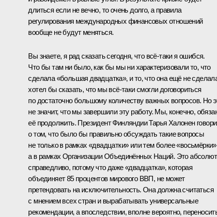
длиться если не вечно, то очень долго, а правила
регулирования международных финансовых отношений
вообще не будут меняться.
Вы знаете, я рад сказать сегодня, что всё‑таки я ошибся.
Что бы там ни было, как бы мы ни характеризовали то, что
сделала «большая двадцатка», и то, что она ещё не сделала
хотел бы сказать, что мы всё‑таки смогли договориться
по достаточно большому количеству важных вопросов. Но э
не значит, что мы завершили эту работу. Мы, конечно, обяза
её продолжить. Президент Финляндии Тарья Халонен говор
о том, что было бы правильно обсуждать такие вопросы
не только в рамках «двадцатки» или тем более «восьмёрки»
а в рамках Организации Объединённых Наций. Это абсолю
справедливо, потому что даже «двадцатка», которая
объединяет 85 процентов мирового ВВП, не может
претендовать на исключительность. Она должна считаться
с мнением всех стран и вырабатывать универсальные
рекомендации, а впоследствии, вполне вероятно, переносит