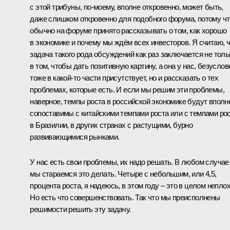
с этой трибуны, по‑моему, вполне откровенно, может быть,
даже слишком откровенно для подобного форума, потому чт
обычно на форуме принято рассказывать о том, как хорошо
в экономике и почему мы ждём всех инвесторов. Я считаю, 
задача такого рода обсуждений как раз заключается не толь
в том, чтобы дать позитивную картину, а она у нас, безуслов
тоже в какой‑то части присутствует, но и рассказать о тех
проблемах, которые есть. И если мы решим эти проблемы,
наверное, темпы роста в российской экономике будут вполн
сопоставимы с китайскими темпами роста или с темпами ро
в Бразилии, в других странах с растущими, бурно
развивающимися рынками.
У нас есть свои проблемы, их надо решать. В любом случае
мы стараемся это делать. Четыре с небольшим, или 4,5,
процента роста, я надеюсь, в этом году – это в целом неплох
Но есть что совершенствовать. Так что мы преисполнены
решимости решить эту задачу.