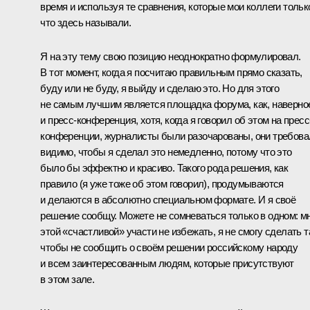
время и используя те сравнения, которые мои коллеги тольк
что здесь называли.
Я на эту тему свою позицию неоднократно формулировал.
В тот момент, когда я посчитаю правильным прямо сказать,
буду или не буду, я выйду и сделаю это. Но для этого
не самым лучшим является площадка форума, как, наверно
и пресс-конференция, хотя, когда я говорил об этом на пресс
конференции, журналисты были разочарованы, они требова
видимо, чтобы я сделал это немедленно, потому что это
было бы эффектно и красиво. Такого рода решения, как
правило (я уже тоже об этом говорил), продумываются
и делаются в абсолютно специальном формате. И я своё
решение сообщу. Можете не сомневаться только в одном: м
этой «счастливой» участи не избежать, я не смогу сделать т
чтобы не сообщить о своём решении российскому народу
и всем заинтересованным людям, которые присутствуют
в этом зале.