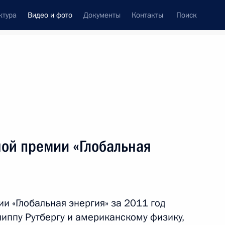
ктура
Видео и фото
Документы
Контакты
Поиск
си
ия, встречи
Встречи со СМИ
июнь, 2011
ть следующие материалы
ой премии «Глобальная
Дмитрий Медведев выступил
на заседании Петербургского
и «Глобальная энергия» за 2011 год
международного экономического
форума
иппу Рутбергу и американскому физику,