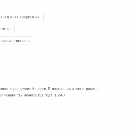
приёме по случаю национального
праздника – Дня России
ернативная энергетика
гетика
12 июня 2011 года
Видео, 6 мин.
гоэффективность
ован в разделах:
Новости
,
Выступления и стенограммы
бликации:
17 июня 2011 года, 15:40