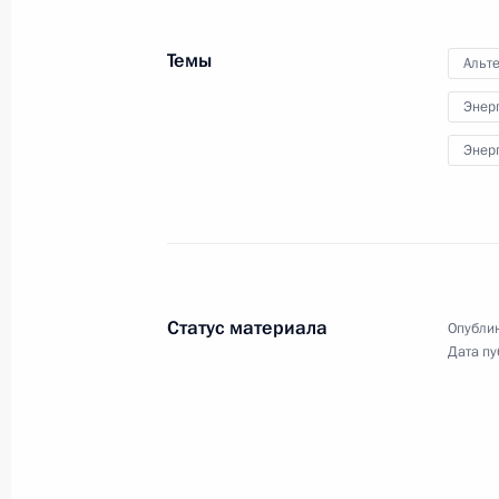
глав государств – членов ШОС
в расширенном составе
Темы
Альт
Энер
15 июня 2011 года
Видео, 10 мин.
Энер
Статус материала
Опублик
Дата пу