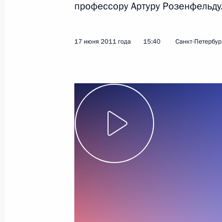
профессору Артуру Розенфельду
17 июня 2011 года
Видео, 4 мин.
17 июня 2011 года
15:40
Санкт-Петербур
Выступление на концерте,
посвящённом 10-летию
подписания Договора