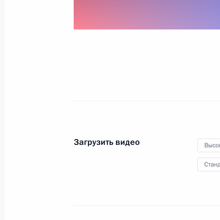
о добрососедстве, дружбе
и сотрудничестве между Россией
и КНР
16 июня 2011 года
Видео, 5 мин.
Загрузить видео
Высо
Станд
Выступление на заседании Совета