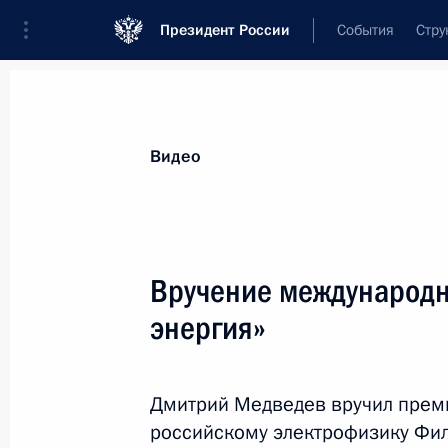
Президент России
События
Стру
Видеозаписи
Фотографии
Аудиозапи
Все материалы
Выступления
Совещан
Видео
Показа
Вручение международн
энергия»
Вручение международной
премии «Глобальная
Дмитрий Медведев вручил преми
энергия»
российскому электрофизику Фил