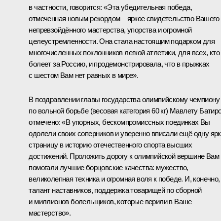
в частности, говорится: «Эта убедительная победа,
отмеченная новым рекордом – яркое свидетельство Вашего
непревзойдённого мастерства, упорства и огромной
целеустремленности. Она стала настоящим подарком для
многочисленных поклонников легкой атлетики, для всех, кто
болеет за Россию, и продемонстрировала, что в прыжках
с шестом Вам нет равных в мире».
В поздравлении главы государства олимпийскому чемпиону
по вольной борьбе (весовая категория 60 кг) Мавлету Батир
отмечено: «В упорных, бескомпромиссных поединках Вы
одолели своих соперников и уверенно вписали ещё одну яр
страницу в историю отечественного спорта высших
достижений. Проложить дорогу к олимпийской вершине Вам
помогали лучшие борцовские качества: мужество,
великолепная техника и огромная воля к победе. И, конечно,
талант наставников, поддержка товарищей по сборной
и миллионов болельщиков, которые верили в Ваше
мастерство».