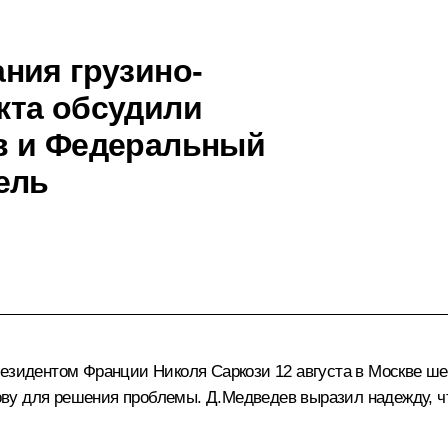
ния грузино-
кта обсудили
в и Федеральный
ель
резидентом Франции Николя Саркози 12 августа в Москве ш
ву для решения проблемы. Д.Медведев выразил надежду, ч