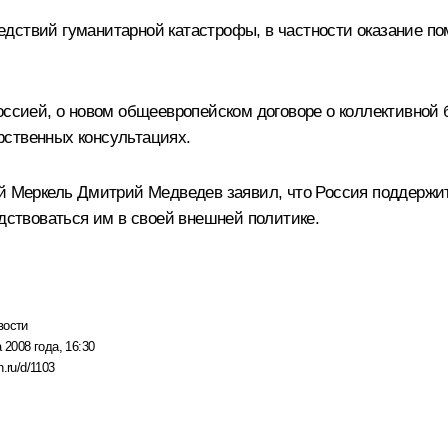
едствий гуманитарной катастрофы, в частности оказание п
оссией, о новом общеевропейском договоре о коллективной
рственных консультациях.
ой Меркель Дмитрий Медведев заявил, что Россия поддерж
одствоваться им в своей внешней политике.
вости
 2008 года, 16:30
n.ru/d/1103