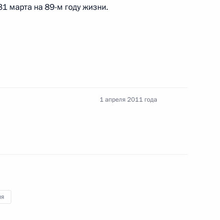
1 марта на 89-м году жизни.
а должности руководящих
ел ряда регионов
уководящих сотрудников
1 апреля 2011 года
 «Об освобождении
внутренних дел Российской
ия