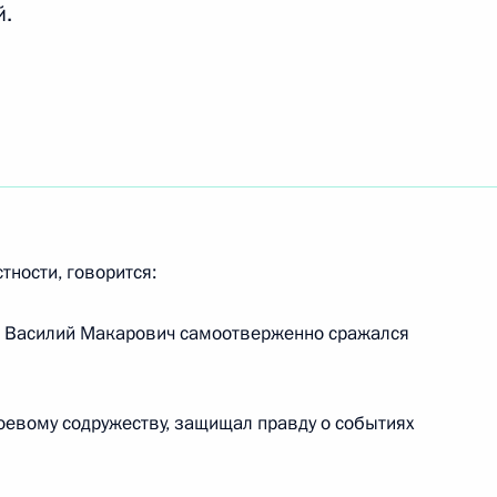
й.
встречу с губернатором
1
м Хорошавиным
ть, Горки
ьгии Филиппом
3
тности, говорится:
ть, Горки
ы Василий Макарович самоотверженно сражался
условий труда рабочих
4
13м
оевому содружеству, защищал правду о событиях
ть, Горки