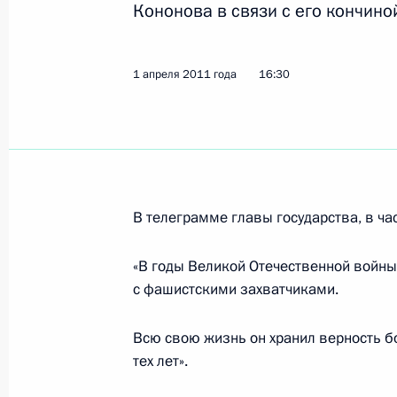
Кононова в связи с его кончино
5 апреля 2011 года, вторник
Дмитрий Медведев провёл рабочую 
1 апреля 2011 года
16:30
Сахалинской области Александро
5 апреля 2011 года, 16:30
Московская облас
Встреча с наследным принцем Бел
В телеграмме главы государства, в час
5 апреля 2011 года, 15:30
Московская облас
«В годы Великой Отечественной войн
с фашистскими захватчиками.
Совещание по вопросам улучшения 
Всю свою жизнь он хранил верность б
5 апреля 2011 года, 14:00
Московская облас
тех лет».