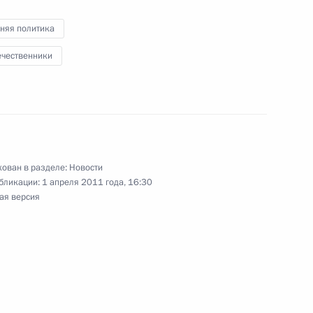
няя политика
ечественники
нту Казахстана Нурсултану
ован в разделе:
Новости
бликации:
1 апреля 2011 года, 16:30
нгушетии Юнус-Беком
1
ая версия
ть, Кубинка
пецназа ВДВ
12