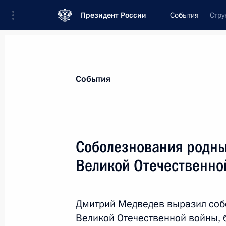
Президент России
События
Стру
Президент
Администрация
Государст
Новости
Стенограммы
Поездки
Те
События
Показа
Соболезнования родны
Великой Отечественно
Утверждён перечень поручений по и
культуры
6 апреля 2011 года, 12:00
Дмитрий Медведев выразил соб
Великой Отечественной войны, 