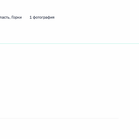
асть, Горки
1 фотография
й в структуре МВД
нения в структуре МВД
 ветерана Великой
онова