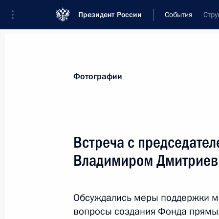
Президент России
События
Стру
Президент
Администрация
Государст
Новости
Стенограммы
Поездки
Те
Фотографии
Показа
Встреча с председате
Владимиром Дмитрие
Послание Президенту Республики Б
Лукашенко по случаю Дня единения
2 апреля 2011 года, 09:00
Обсуждались меры поддержки ма
вопросы создания Фонда прямы