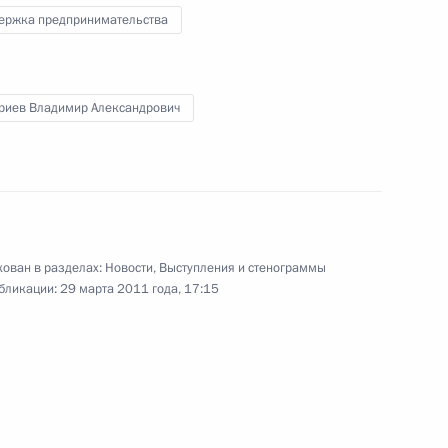
ержка предпринимательства
 государственной политике
4
11м
ти»
ть, Горки
риев Владимир Александрович
й на должности руководящих
л
ован в разделах:
Новости
,
Выступления и стенограммы
бликации:
29 марта 2011 года, 17:15
нения в структуре МВД