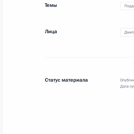
Темы
Подд
Заседание Совета Безопасности «О
в области авиационной деятельнос
1 апреля 2011 года, 14:30
Московская облас
Лица
Дмит
Президент произвёл ряд назначени
сотрудников органов внутренних де
1 апреля 2011 года, 14:00
Статус материала
Опублик
Дата пу
Президент произвёл кадровые изме
1 апреля 2011 года, 09:10