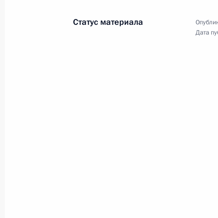
Статус материала
Опублик
Дата пу
21 февраля 2011 года, понедельни
Встреча с офицерами Вооружённых
21 февраля 2011 года, 19:15
Московская об
Президент поручил детально прора
эвакуации российских граждан из 
21 февраля 2011 года, 18:45
Дмитрий Медведев передал Звезду 
матроса Алдара Цыденжапова