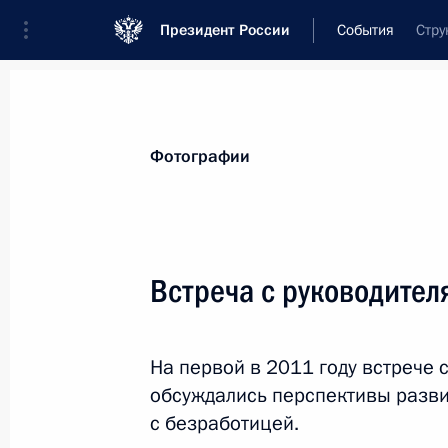
Президент России
События
Стру
Президент
Администрация
Государст
Новости
Стенограммы
Поездки
Те
Фотографии
Показа
Встреча с руководител
Внесены изменения в закон о физи
На первой в 2011 году встрече 
24 февраля 2011 года, 10:00
обсуждались перспективы разви
с безработицей.