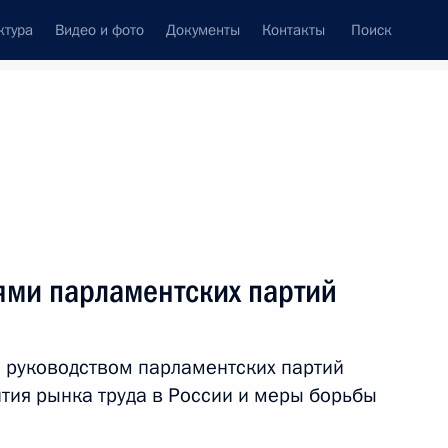
ктура
Видео и фото
Документы
Контакты
Поиск
венный Совет
Совет Безопасности
Комиссии и советы
леграммы
Сведения о Президенте
февраль, 2011
ть следующие материалы
ями парламентских партий
ческой культуре и спорте
с руководством парламентских партий
тия рынка труда в России и меры борьбы