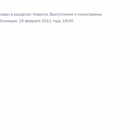
ован в разделах:
Новости
,
Выступления и стенограммы
бликации:
19 февраля 2011 года, 16:00
к
 Сил
2
ласть, Горки
ботать возможности
Ливии
Героя России родителям
2