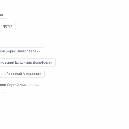
ии
к труда
икавказе заседание
10
30м
кого комитета
лов Борис Вячеславович
новский Владимир Вольфович
 Новой Зеландии Джону Ки
нов Геннадий Андреевич
нов Сергей Михайлович
1
телем Председателя
1
ласть, Горки