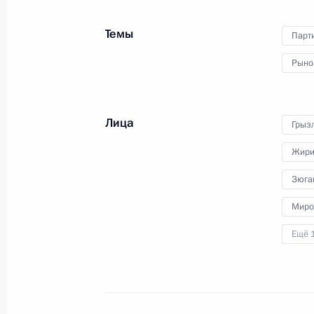
22 февраля 2011 года, 20:30
Москва
Темы
Парт
Рыно
Дмитрий Медведев провёл во Влад
Национального антитеррористичес
22 февраля 2011 года, 16:00
Владикавказ
Лица
Грыз
Жири
Соболезнования Премьер-министру
Зюга
22 февраля 2011 года, 11:00
Миро
Ещё 
Рабочая встреча с Первым замести
Правительства Виктором Зубковым
22 февраля 2011 года, 09:00
Московская об