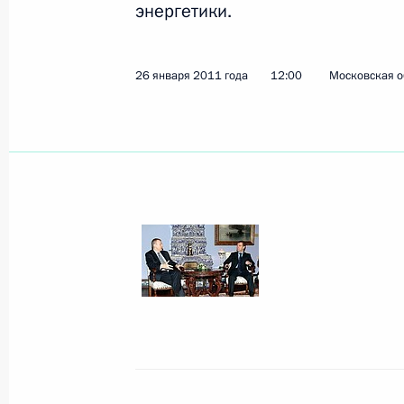
энергетики.
Подписан указ, направленный на с
системы мониторинга наркоситуац
26 января 2011 года
12:00
Московская о
27 января 2011 года, 18:00
Интервью телеканалу «Блумберг ТВ
27 января 2011 года, 16:30
Дмитрий Медведев ознакомился с 
безопасности метрополитена
27 января 2011 года, 16:20
Москва