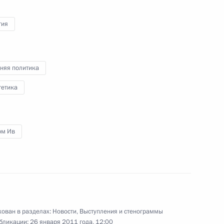
гия
рытии Всемирного
3
59м
няя политика
гетика
 предпринимателей
1
рм Ив
рам Святителя Тихона
2
ован в разделах:
Новости
,
Выступления и стенограммы
бликации:
26 января 2011 года, 12:00