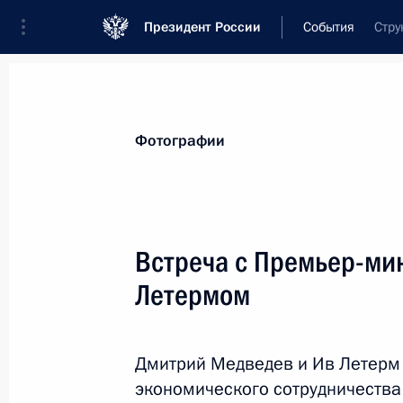
Президент России
События
Стру
Президент
Администрация
Государст
Новости
Стенограммы
Поездки
Те
Фотографии
Показа
Встреча с Премьер-ми
Летермом
Утверждён перечень поручений по 
транспортной безопасности
27 января 2011 года, 18:10
Дмитрий Медведев и Ив Летерм 
экономического сотрудничества 