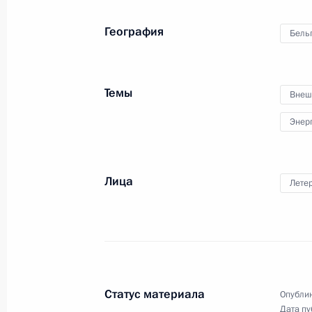
26 января 2011 года, среда
География
Бель
Президент России выступил на отк
экономического форума
26 января 2011 года, 21:30
Давос
Темы
Внеш
Энер
Встреча с Международным советом
26 января 2011 года, 20:00
Давос
Лица
Лете
Президент в день траура посетил х
26 января 2011 года, 14:00
Статус материала
Опублик
Дата пу