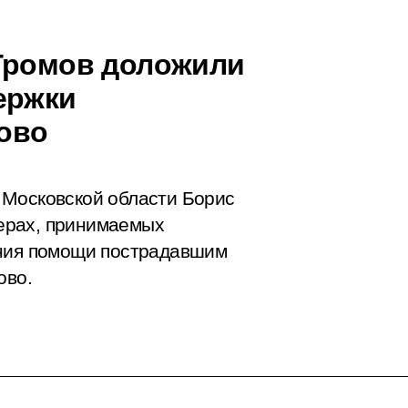
 Громов доложили
ержки
ово
 Московской области Борис
ерах, принимаемых
ания помощи пострадавшим
ово.