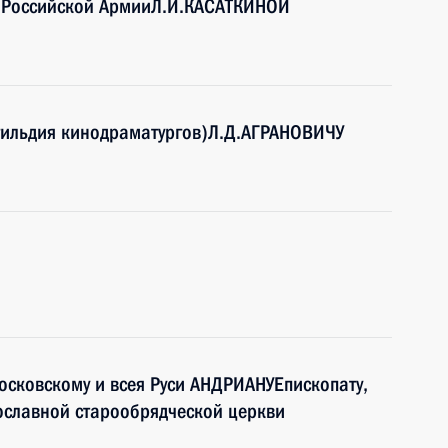
р Российской АрмииЛ.И.КАСАТКИНОЙ
гильдия кинодраматургов)Л.Д.АГРАНОВИЧУ
сковскому и всея Руси АНДРИАНУЕпископату,
ославной старообрядческой церкви