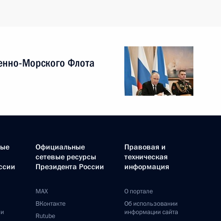
енно-Морского Флота
ные
Официальные
Правовая и
сетевые ресурсы
техническая
ссии
Президента России
информация
MAX
О портале
ВКонтакте
Об использовании
ии
информации сайта
Rutube