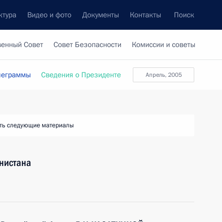
ктура
Видео и фото
Документы
Контакты
Поиск
венный Совет
Совет Безопасности
Комиссии и советы
леграммы
Сведения о Президенте
апрель, 2005
ть следующие материалы
нистана