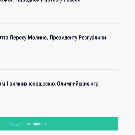
Отто Пересу Молине, Президенту Республики
ам I зимних юношеских Олимпийских игр
ть предыдущие материалы