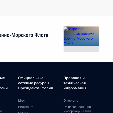
енно-Морского Флота
ные
Официальные
Правовая и
сетевые ресурсы
техническая
ссии
Президента России
информация
MAX
О портале
ВКонтакте
Об использовании
ии
информации сайта