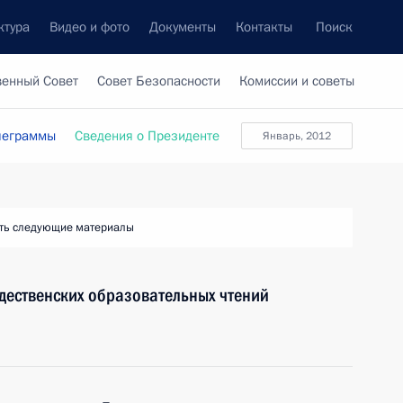
ктура
Видео и фото
Документы
Контакты
Поиск
венный Совет
Совет Безопасности
Комиссии и советы
леграммы
Сведения о Президенте
Январь, 2012
ть следующие материалы
дественских образовательных чтений