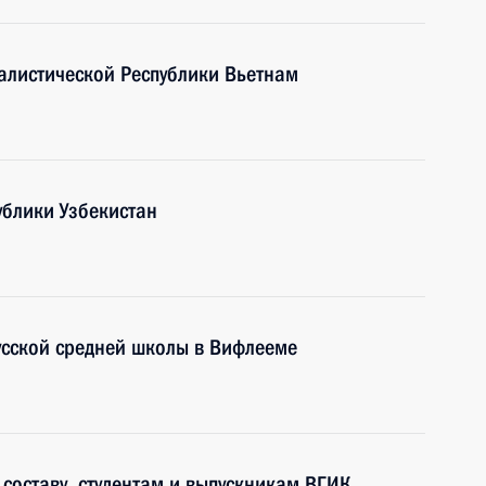
алистической Республики Вьетнам
ублики Узбекистан
усской средней школы в Вифлееме
составу, студентам и выпускникам ВГИК