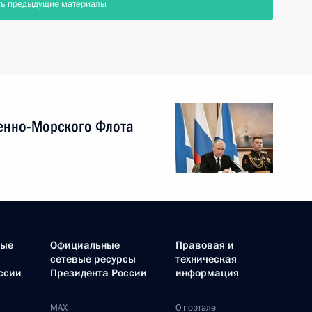
ть предыдущие материалы
енно-Морского Флота
ные
Официальные
Правовая и
сетевые ресурсы
техническая
ссии
Президента России
информация
MAX
О портале