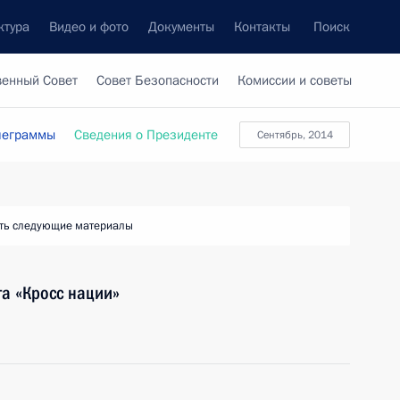
ктура
Видео и фото
Документы
Контакты
Поиск
венный Совет
Совет Безопасности
Комиссии и советы
леграммы
Сведения о Президенте
Сентябрь, 2014
ть следующие материалы
га «Кросс нации»