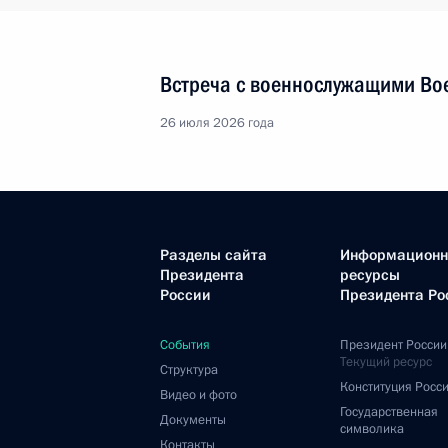
Встреча с военнослужащими Во
26 июля 2026 года
Разделы сайта
Информацион
Президента
ресурсы
России
Президента Ро
События
Президент России
Текущий ресурс
Структура
Конституция Росс
Видео и фото
Государственная
Документы
символика
Контакты