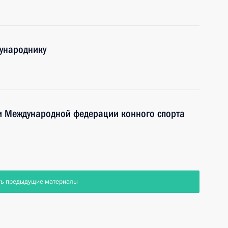
дународнику
и Международной федерации конного спорта
ть предыдущие материалы