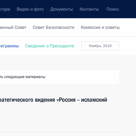
ктура
Видео и фото
Документы
Контакты
Поиск
венный Совет
Совет Безопасности
Комиссии и советы
леграммы
Сведения о Президенте
Ноябрь, 2019
ть следующие материалы
ратегического видения «Россия – исламский