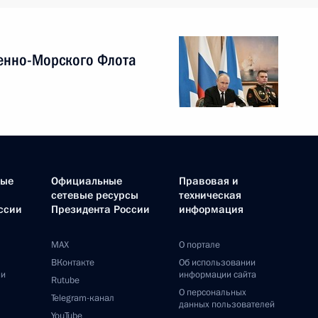
енно-Морского Флота
ные
Официальные
Правовая и
сетевые ресурсы
техническая
ссии
Президента России
информация
MAX
О портале
ВКонтакте
Об использовании
ии
информации сайта
Rutube
О персональных
Telegram-канал
данных пользователей
YouTube