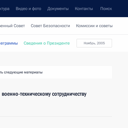
ктура
Видео и фото
Документы
Контакты
Поиск
венный Совет
Совет Безопасности
Комиссии и советы
леграммы
Сведения о Президенте
ноябрь, 2005
ть следующие материалы
 военно-техническому сотрудничеству