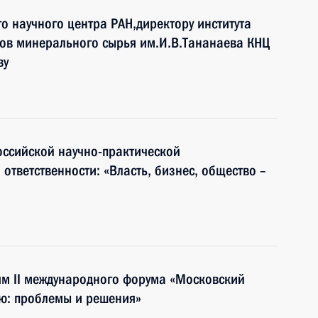
о научного центра РАН,директору института
тов минерального сырья им.И.В.Тананаева КНЦ
ву
оссийской научно-практической
тветственности: «Власть, бизнес, общество –
ям II международного форума «Московский
ию: проблемы и решения»