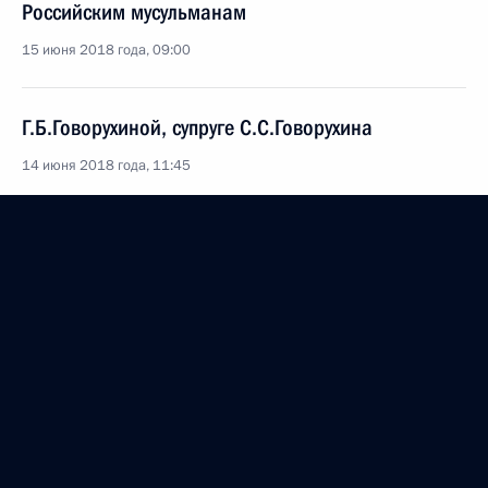
Российским мусульманам
15 июня 2018 года, 09:00
Г.Б.Говорухиной, супруге С.С.Говорухина
14 июня 2018 года, 11:45
Участникам Всероссийского молодёжного
образовательного форума «Амур»
13 июня 2018 года, 08:00
Участникам торжественного мероприятия,
приуроченного к пятой годовщине создания
Общероссийского народного фронта
12 июня 2018 года, 10:50