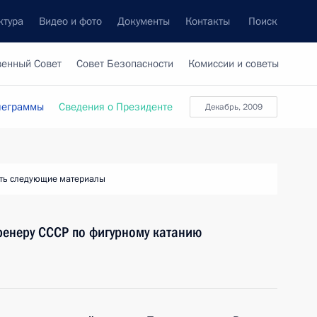
ктура
Видео и фото
Документы
Контакты
Поиск
венный Совет
Совет Безопасности
Комиссии и советы
леграммы
Сведения о Президенте
Декабрь, 2009
ть следующие материалы
ренеру СССР по фигурному катанию