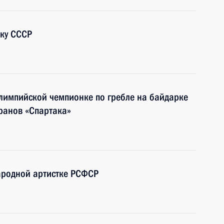
ику СССР
лимпийской чемпионке по гребле на байдарке
еранов «Спартака»
ародной артистке РСФСР