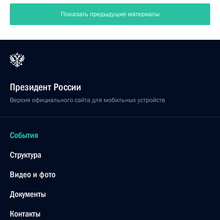
Армения
21 сентября 2022 года, 09:30
Коллективу Российского государственного
академического театра драмы имени Фёдора
Волкова, родным и близким С.В.Пускепалиса
20 сентября 2022 года, 18:10
Алану Гаглоеву, Президенту Республики Южная
Осетия
20 сентября 2022 года, 09:00
Участникам Девятого российско-армянского
межрегионального форума