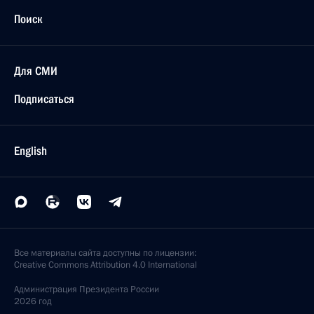
19 сентября 2022 года, 09:35
Участникам, организаторам и гостям
Всероссийского дня бега «Кросс нации – 2022»
17 сентября 2022 года, 10:30
Родным и близким В.Н.Сунгоркина
14 сентября 2022 года, 13:00
Участникам, организаторам и гостям
всероссийских спортивных игр школьников
«Президентские спортивные игры»
14 сентября 2022 года, 10:30