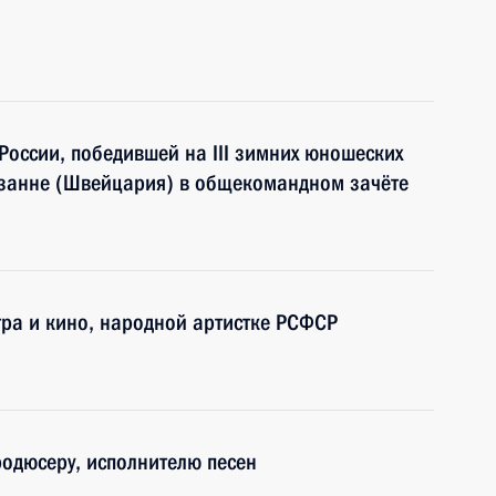
оссии, победившей на III зимних юношеских
озанне (Швейцария) в общекомандном зачёте
тра и кино, народной артистке РСФСР
родюсеру, исполнителю песен