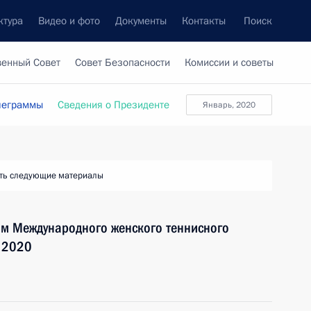
ктура
Видео и фото
Документы
Контакты
Поиск
венный Совет
Совет Безопасности
Комиссии и советы
леграммы
Сведения о Президенте
январь, 2020
ть следующие материалы
ям Международного женского теннисного
y 2020