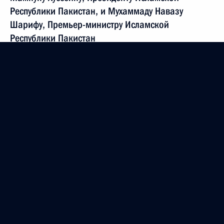
Республики Пакистан, и Мухаммаду Навазу
Шарифу, Премьер-министру Исламской
Республики Пакистан
10 сентября 2014 года, 12:05
Пранабу Мукерджи, Президенту Республики
Индии, и Нарендре Моди, Премьер-министру
Республики Индии
10 сентября 2014 года, 12:00
Эмомали Рахмону, Президенту Республики
Таджикистан
9 сентября 2014 года, 12:00