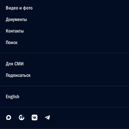
Родным и близким Владимира Долгих
8 октября 2020 года, 12:25
Участникам, организаторам и гостям
Международного конкурса молодых исполнителей
«Детская Новая волна»
7 октября 2020 года, 18:00
Участникам, организаторам и гостям фестиваля
«Нам дороги эти позабыть нельзя»
6 октября 2020 года, 19:00
Коллективу компании «Газпром нефть»