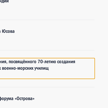
ндии
а Юсова
ния, посвящённого 70-летию создания
х военно-морских училищ
форума «Острова»