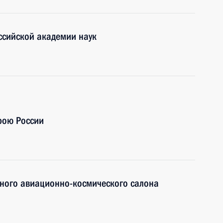
ссийской академии наук
ерою России
дного авиационно-космического салона