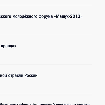
азского молодёжного форума «Машук-2013»
 правда»
ной отрасли России
ботникам сферы физической культуры и спорта