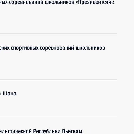
вных соревнований школьников «Президентские
ских спортивных соревнований школьников
а-Шана
алистической Республики Вьетнам