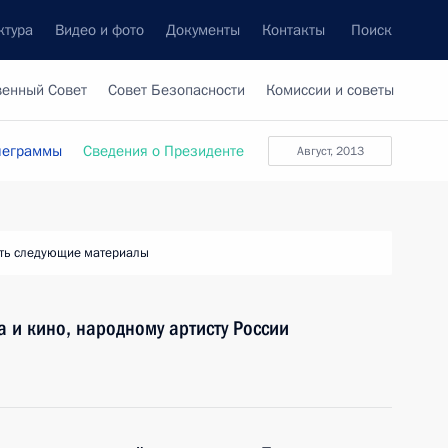
ктура
Видео и фото
Документы
Контакты
Поиск
венный Совет
Совет Безопасности
Комиссии и советы
леграммы
Сведения о Президенте
август, 2013
ть следующие материалы
а и кино, народному артисту России