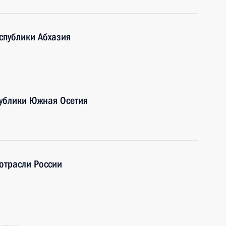
еспублики Абхазия
публики Южная Осетия
отрасли России