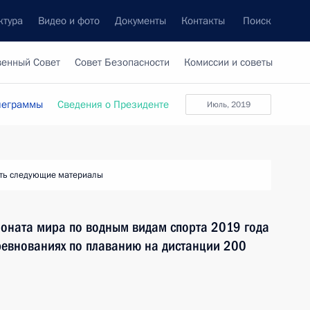
ктура
Видео и фото
Документы
Контакты
Поиск
венный Совет
Совет Безопасности
Комиссии и советы
леграммы
Сведения о Президенте
Июль, 2019
ть следующие материалы
ионата мира по водным видам спорта 2019 года
оревнованиях по плаванию на дистанции 200