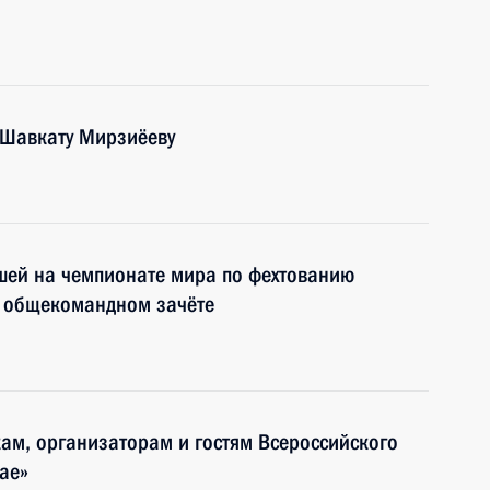
 Шавкату Мирзиёеву
шей на чемпионате мира по фехтованию
в общекомандном зачёте
кам, организаторам и гостям Всероссийского
ае»