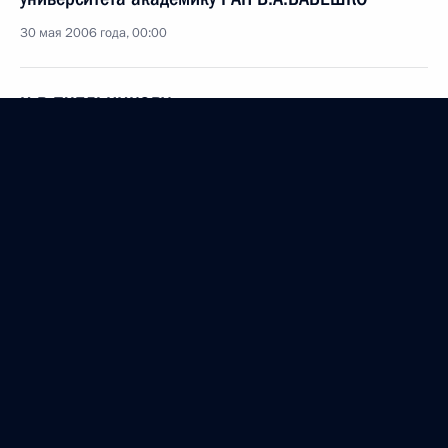
30 мая 2006 года, 00:00
И.В.ПЧЕЛЬНИКОВУ
30 мая 2006 года, 00:00
Коллективу Томского политехнического
университета
30 мая 2006 года, 00:00
Посетителям сайта «Год Д.С.Лихачева. 1906–
2006»
29 мая 2006 года, 00:00