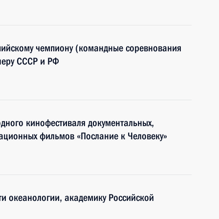
пийскому чемпиону (командные соревнования
неру СССР и РФ
одного кинофестиваля документальных,
ационных фильмов «Послание к Человеку»
сти океанологии, академику Российской