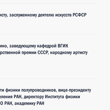
сту, заслуженному деятелю искусств РСФСР
 кино, заведующему кафедрой ВГИК
арственной премии СССР, народному артисту
сти физики полупроводников, вице-президенту
еления РАН, директору Института физики
О РАН, академику РАН