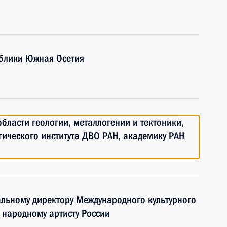
ублики Южная Осетия
области геологии, металлогении и тектоники,
гического института ДВО РАН, академику РАН
ральному директору Международного культурного
 народному артисту России