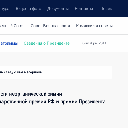
ктура
Видео и фото
Документы
Контакты
Поиск
венный Совет
Совет Безопасности
Комиссии и советы
леграммы
Сведения о Президенте
Сентябрь, 2011
ть следующие материалы
асти неорганической химии
ударственной премии РФ и премии Президента