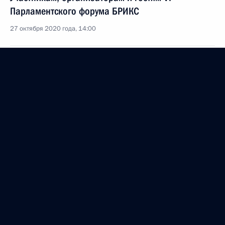
Парламентского форума БРИКС
27 октября 2020 года, 14:00
Работникам и ветеранам автомобильного
и городского пассажирского транспорта России
25 октября 2020 года, 10:30
Сотрудникам и ветеранам Федеральной
таможенной службы
25 октября 2020 года, 09:00
Профессорско-преподавательскому составу,
аспирантам, студентам и выпускникам УрФУ