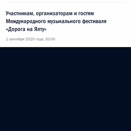
Участникам, организаторам и гостям
Международного музыкального фестиваля
«Дорога на Ялту»
1 сентября 2020 года, 20:00
Август 2020 года
Раму Натху Ковинду, Президенту Индии, Нарендре
Моди, Премьер-министру Индии
31 августа 2020 года, 18:10
Р.С.Кочаряну
31 августа 2020 года, 13:30