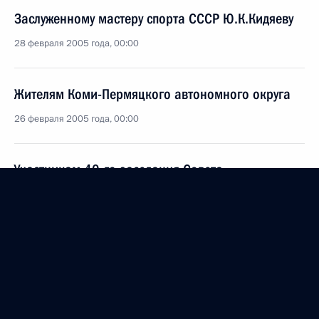
Заслуженному мастеру спорта СССР Ю.К.Кидяеву
28 февраля 2005 года, 00:00
Жителям Коми-Пермяцкого автономного округа
26 февраля 2005 года, 00:00
Участникам 40-го заседания Совета
по железнодорожному транспорту государств –
участников Содружества
25 февраля 2005 года, 00:00
Академику РАН М.А. ОСТРОВСКОМУ
22 февраля 2005 года, 00:00