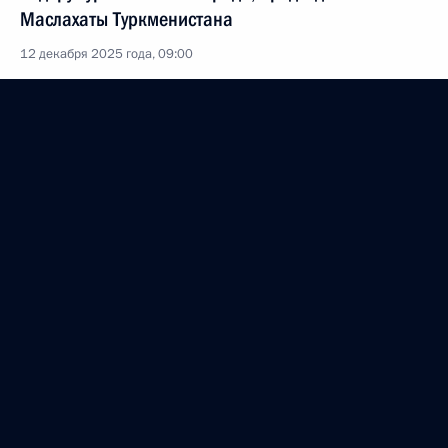
Маслахаты Туркменистана
12 декабря 2025 года, 09:00
Командованию и личному составу 44-го
гвардейского инженерно-сапёрного полка
10 декабря 2025 года, 19:00
Командованию и личному составу 299-го
гвардейского парашютно-десантного полка
10 декабря 2025 года, 18:50
Участникам, организаторам и гостям X
Международного благотворительного кадетского
бала