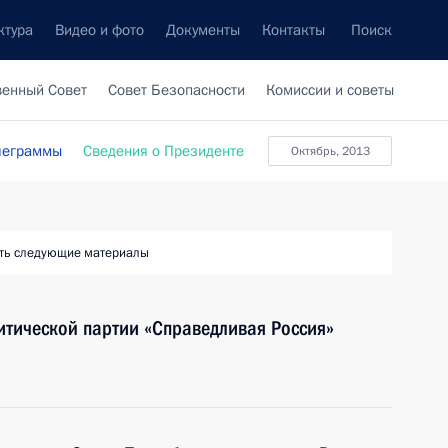
ктура
Видео и фото
Документы
Контакты
Поиск
венный Совет
Совет Безопасности
Комиссии и советы
леграммы
Сведения о Президенте
Октябрь, 2013
ть следующие материалы
литической партии «Справедливая Россия»