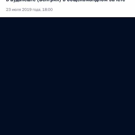
23 июля 2019 года, 18:00
Жителям Алтайского края. Участникам,
организаторам и гостям Всероссийского
фестиваля «Шукшинские дни на Алтае»
23 июля 2019 года, 13:00
Женской сборной России по фехтованию
на рапирах, победившей на чемпионате мира
по фехтованию 2019 года в Будапеште (Венгрия)
в командном турнире
22 июля 2019 года, 19:20