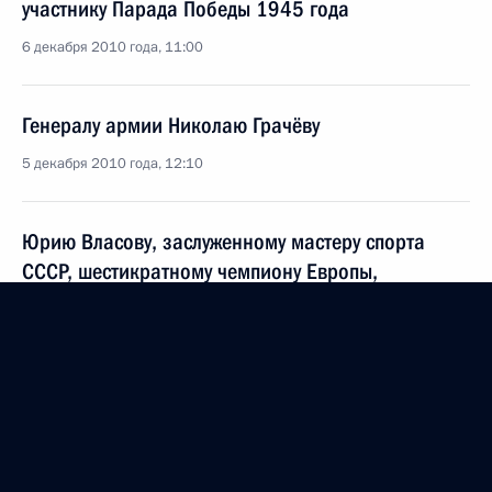
участнику Парада Победы 1945 года
6 декабря 2010 года, 11:00
Генералу армии Николаю Грачёву
5 декабря 2010 года, 12:10
Юрию Власову, заслуженному мастеру спорта
СССР, шестикратному чемпиону Европы,
пятикратному чемпиону мира, олимпийскому
чемпиону по тяжёлой атлетике
5 декабря 2010 года, 12:00
Нине Руслановой, актрисе Московского
Драматического театра имени Рубена Симонова,