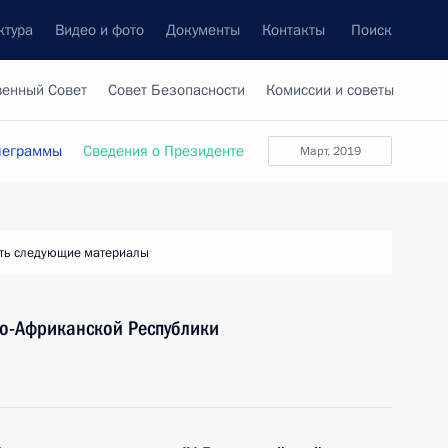
ктура
Видео и фото
Документы
Контакты
Поиск
венный Совет
Совет Безопасности
Комиссии и советы
леграммы
Сведения о Президенте
март, 2019
ть следующие материалы
о-Африканской Республики