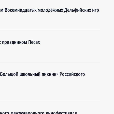
тям Восемнадцатых молодёжных Дельфийских игр
с праздником Песах
«Большой школьный пикник» Российского
ского международного кинофестиваля