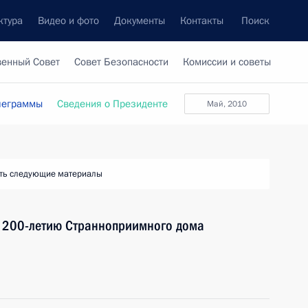
ктура
Видео и фото
Документы
Контакты
Поиск
венный Совет
Совет Безопасности
Комиссии и советы
леграммы
Сведения о Президенте
Май, 2010
ть следующие материалы
х 200-летию Странноприимного дома