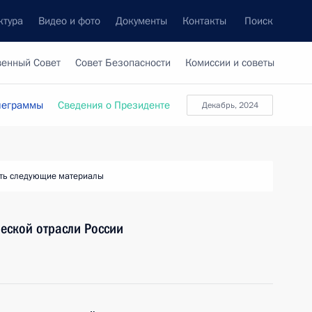
ктура
Видео и фото
Документы
Контакты
Поиск
венный Совет
Совет Безопасности
Комиссии и советы
леграммы
Сведения о Президенте
Декабрь, 2024
ть следующие материалы
еской отрасли России