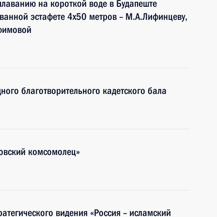
лаванию на короткой воде в Будапеште
анной эстафете 4х50 метров – М.А.Лифинцеву,
офимовой
дного благотворительного кадетского бала
ковский комсомолец»
ратегического видения «Россия – исламский