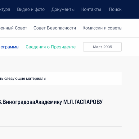
ктура
Видео и фото
Документы
Контакты
Поиск
венный Совет
Совет Безопасности
Комиссии и советы
леграммы
Сведения о Президенте
март, 2005
ть следующие материалы
.В.ВиноградоваАкадемику М.Л.ГАСПАРОВУ