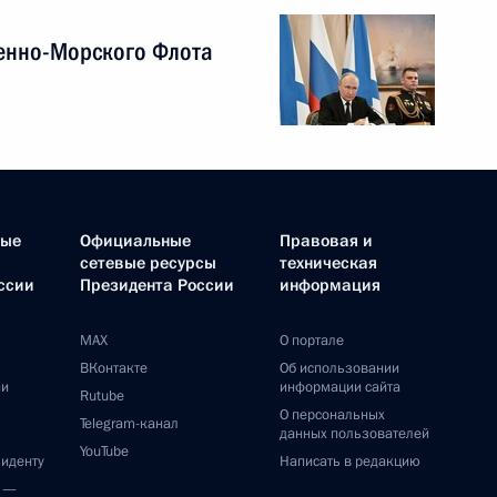
енно-Морского Флота
ные
Официальные
Правовая и
сетевые ресурсы
техническая
ссии
Президента России
информация
MAX
О портале
ВКонтакте
Об использовании
ии
информации сайта
Rutube
О персональных
Telegram-канал
данных пользователей
YouTube
зиденту
Написать в редакцию
и —