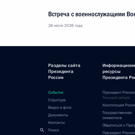
Встреча с военнослужащими Во
26 июля 2026 года
Разделы сайта
Информацион
Президента
ресурсы
России
Президента Ро
События
Президент России
Текущий ресурс
Структура
Конституция Росс
Видео и фото
Государственная
Документы
символика
Контакты
Обратиться к Пре
Поиск
Президент Росси