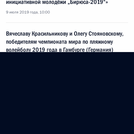
инициативной молодёжи „Бирюса-2019“»
9 июля 2019 года, 10:00
Вячеславу Красильникову и Олегу Стояновскому,
победителям чемпионата мира по пляжному
волейболу 2019 года в Гамбурге (Германия)
7 июля 2019 года, 17:00
Участникам и гостям 60-й Международной
встречи ветеранов Великой Отечественной войны
и участников партизанского движения России,
Белоруссии и Латвии
7 июля 2019 года, 10:00