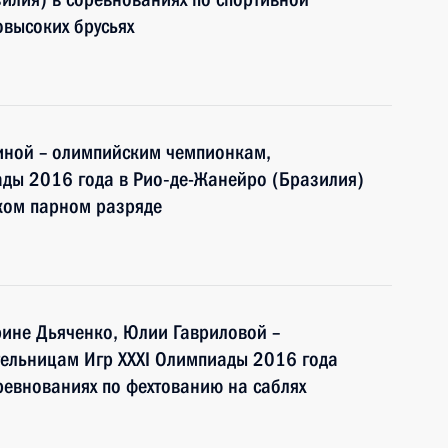
овысоких брусьях
иной – олимпийским чемпионкам,
ады 2016 года в Рио‑де-Жанейро (Бразилия)
ском парном разряде
рине Дьяченко, Юлии Гавриловой –
ельницам Игр XXXI Олимпиады 2016 года
ревнованиях по фехтованию на саблях