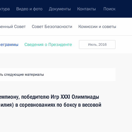
ктура
Видео и фото
Документы
Контакты
Поиск
венный Совет
Совет Безопасности
Комиссии и советы
леграммы
Сведения о Президенте
июль, 2016
ть следующие материалы
емпиону, победителю Игр XXXI Олимпиады
илия) в соревнованиях по боксу в весовой