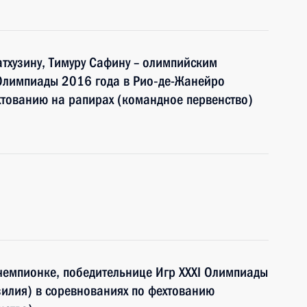
атхузину, Тимуру Сафину – олимпийским
 Олимпиады 2016 года в Рио‑де-Жанейро
хтованию на рапирах (командное первенство)
чемпионке, победительнице Игр XXXI Олимпиады
илия) в соревнованиях по фехтованию