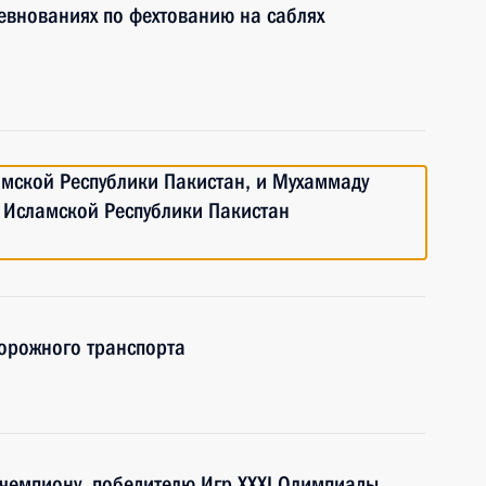
евнованиях по фехтованию на саблях
амской Республики Пакистан, и Мухаммаду
 Исламской Республики Пакистан
орожного транспорта
чемпиону, победителю Игр XXXI Олимпиады