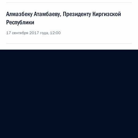
Алмазбеку Атамбаеву, Президенту Киргизской
Республики
17 сентября 2017 года, 12:00
Участникам, организаторам и гостям
Всероссийского дня бега «Кросс нации–2017»
16 сентября 2017 года, 11:00
Участникам юбилейного заседания,
посвящённого 50-летию создания
Международной ассоциации преподавателей
русского языка и литературы
15 сентября 2017 года, 10:00