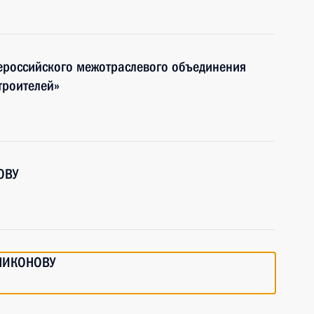
щероссийского межотраслевого объединения
троителей»
ОВУ
.НИКОНОВУ