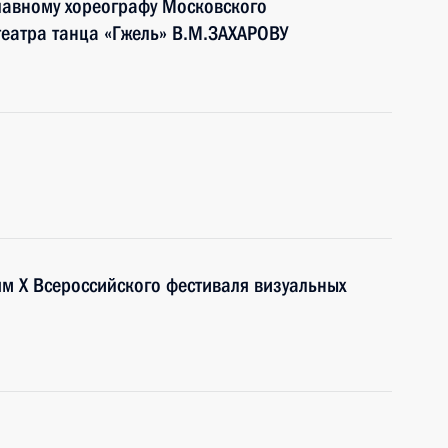
лавному хореографу Московского
театра танца «Гжель» В.М.ЗАХАРОВУ
ям X Всероссийского фестиваля визуальных