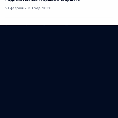
21 февраля 2013 года, 10:30
Рафаэлю Корреа Дельгадо, Президенту
Республики Эквадор
18 февраля 2013 года, 18:30
Участникам и гостям торжественного
мероприятия, посвящённого 65-летию Валерия
Харламова
16 февраля 2013 года, 17:00
Родным Ирины Масленниковой
11 февраля 2013 года, 21:00