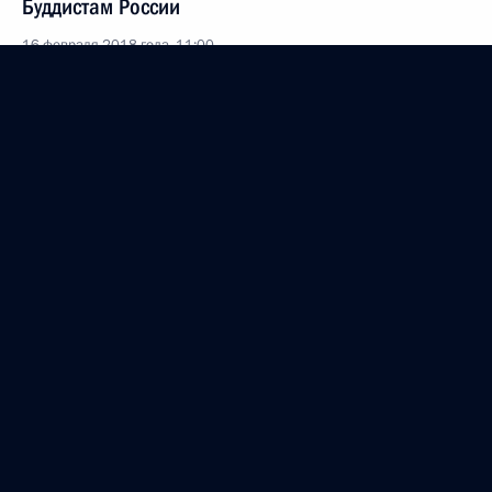
Буддистам России
16 февраля 2018 года, 11:00
Участникам, организаторам и гостям XI Зимнего
международного фестиваля искусств в Сочи
16 февраля 2018 года, 10:00
Участникам торжественного вечера,
посвящённого 29-й годовщине завершения
выполнения боевых задач Ограниченным
контингентом советских войск в Афганистане
15 февраля 2018 года, 19:00
Участникам и гостям Большого круга российского