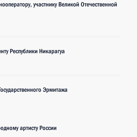
нооператору, участнику Великой Отечественной
нту Республики Никарагуа
Государственного Эрмитажа
родному артисту России