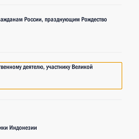
ражданам России, празднующим Рождество
твенному деятелю, участнику Великой
лики Индонезии