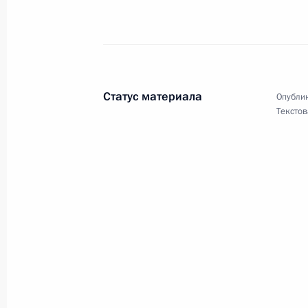
Делегатам и гостям XVIII съезда 
«Российский Красный Крест»
13 апреля 2026 года, 11:00
Статус материала
Опублик
Текстов
Коллективу ИМЭМО им.Е.М.Примак
13 апреля 2026 года, 10:00
Участникам, организаторам и гост
12 апреля 2026 года, 20:00