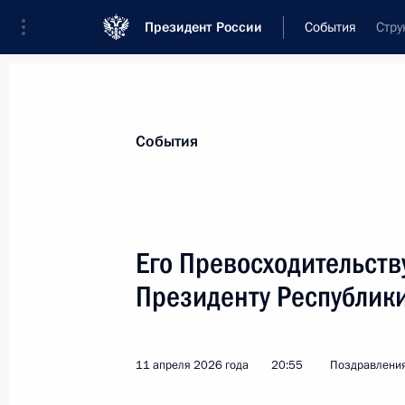
Президент России
События
Стру
Президент
Администрация
Государст
Новости
Стенограммы
Поездки
Те
События
Показа
Его Превосходительств
Президенту Республик
Участникам, организаторам и гост
Федерального медико-биологическо
16 апреля 2026 года, 10:30
11 апреля 2026 года
20:55
Поздравлени