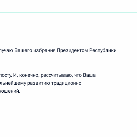
ского исследовательского центра гематологии
ссийской Федерации
случаю Вашего избрания Президентом Республики
езда уполномоченных по правам ребёнка
сту. И, конечно, рассчитываю, что Ваша
дальнейшему развитию традиционно
ношений.
емонии вручения Международной
ремии BraVo