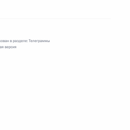
Общероссийской общественной организации
ован в разделе:
Телеграммы
ая версия
ова РАН
ям XXV Московского пасхального фестиваля