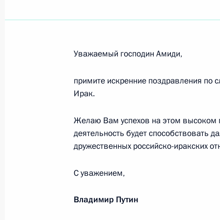
Коллективу Национального медицин
Министерства здравоохранения Ро
15 апреля 2026 года, 15:20
Уважаемый господин Амиди,
примите искренние поздравления по 
Участникам XXV Всероссийского съ
Ирак.
в субъектах Российской Федерации
Желаю Вам успехов на этом высоком по
15 апреля 2026 года, 10:00
деятельность будет способствовать 
дружественных российско-иракских от
Участникам и гостям восьмой цер
С уважением,
профессиональной музыкальной п
14 апреля 2026 года, 19:00
Владимир Путин