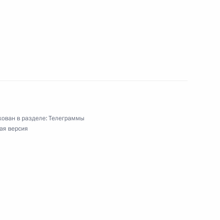
ям Всероссийского педагогического съезда
иятий, посвящённых 80-летию Курильской
милитаристской Японией и окончания Второй
ован в разделе:
Телеграммы
ая версия
ардари, Премьер-министру Пакистана Шехбазу