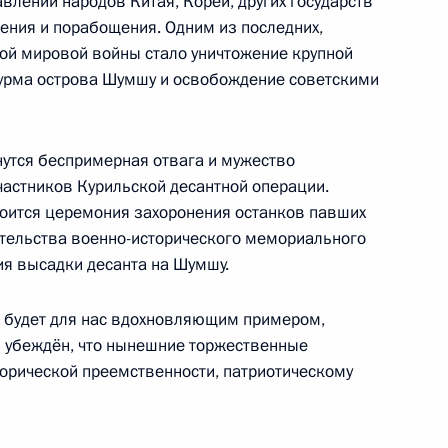
влении народов Китая, Кореи, других государств
ления и порабощения. Одним из последних,
ой мировой войны стало уничтожение крупной
тям финала международной конкурс-премии
турма острова Шумшу и освобождение советскими
нутся беспримерная отвага и мужество
астников Курильской десантной операции.
стоится церемония захоронения останков павших
аристу Ю.С.Энтину
ительства военно-исторического мемориального
ия высадки десанта на Шумшу.
а будет для нас вдохновляющим примером,
 убеждён, что нынешние торжественные
отрасли России
орической преемственности, патриотическому