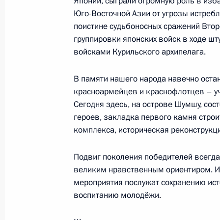
Японии, сыграли огромную роль в изба
Юго-Восточной Азии от угрозы истреб
поистине судьбоносных сражений Втор
Участникам, организаторам и гос
группировки японских войск в ходе ш
уличной культуры и спорта «Кардо»
войсками Курильского архипелага.
21 августа 2025 года, 21:00
В памяти нашего народа навечно оста
красноармейцев и краснофлотцев – уч
Сегодня здесь, на острове Шумшу, со
Поэту, писателю, драматургу, сцен
героев, закладка первого камня стро
21 августа 2025 года, 14:00
комплекса, историческая реконструкц
Подвиг поколения победителей всегд
великим нравственным ориентиром. И
Работникам и ветеранам атомной 
мероприятия послужат сохранению ист
20 августа 2025 года, 22:00
воспитанию молодёжи.