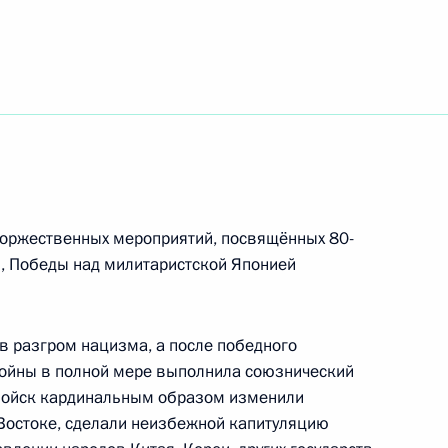
тям финала чемпионата по профессиональному
кого металлургического комбината ПАО
торжественных мероприятий, посвящённых 80-
, Победы над милитаристской Японией
 разгром нацизма, а после победного
ям XVII Международного военно-музыкального
ойны в полной мере выполнила союзнический
 войск кардинальным образом изменили
Востоке, сделали неизбежной капитуляцию