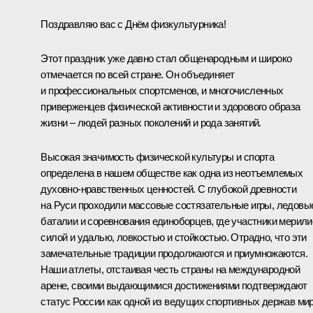
Поздравляю вас с Днём физкультурника!
Этот праздник уже давно стал общенародным и широко
отмечается по всей стране. Он объединяет
и профессиональных спортсменов, и многочисленных
приверженцев физической активности и здорового образа
жизни – людей разных поколений и рода занятий.
Высокая значимость физической культуры и спорта
определена в нашем обществе как одна из неотъемлемых
духовно-нравственных ценностей. С глубокой древности
на Руси проходили массовые состязательные игры, ледовы
баталии и соревнования единоборцев, где участники мерили
силой и удалью, ловкостью и стойкостью. Отрадно, что эти
замечательные традиции продолжаются и приумножаются.
Наши атлеты, отстаивая честь страны на международной
арене, своими выдающимися достижениями подтверждают
статус России как одной из ведущих спортивных держав мир