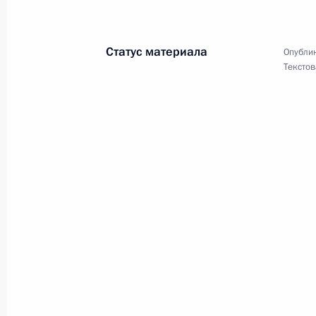
28 марта 2025 года, 15:45
Статус материала
Опублик
Текстов
Алексею Варочко, генеральному ди
производственного центра имени 
28 марта 2025 года, 10:00
Командованию и личному составу 8
25 марта 2025 года, 19:10
Командованию и личному составу 
Борисовской орденов Кутузова и Ж