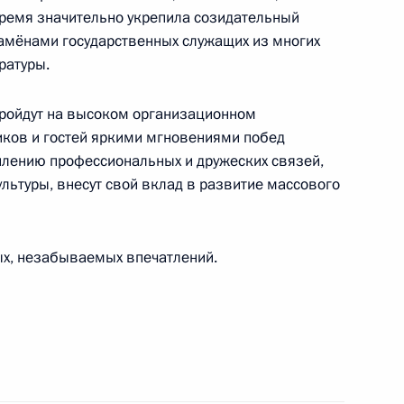
ремя значительно укрепила созидательный
амёнами государственных служащих из многих
ратуры.
пройдут на высоком организационном
ников и гостей яркими мгновениями побед
Военной академии материально-технического
еплению профессиональных и дружеских связей,
 А.В.Хрулёва
ьтуры, внесут свой вклад в развитие массового
х, незабываемых впечатлений.
у Мьянмы