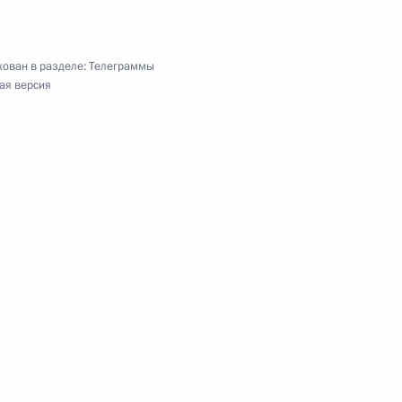
ован в разделе:
Телеграммы
ая версия
ректору Государственного космического научно-
М.В.Хруничева
9 гвардейского сапёрного полка
140 гвардейской зенитной ракетной
укова бригады