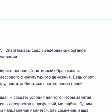
и Абхазия
 Республики Беларусь
XVII Спартакиады среди федеральных органов
едерации.
бирают здоровый, активный образ жизни,
ия по случаю Дня единения народов России
массового физкультурного движения. Ведь спорт
 трудности, добиваться поставленных целей.
адач – создать условия для того, чтобы занятия
азных возрастов и профессий, молодёжи. Одним
ом направлении является, без сомнения, ваша