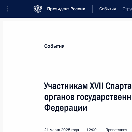
Президент России
События
Стру
Президент
Администрация
Государст
Новости
Стенограммы
Поездки
Те
События
Показа
Участникам XVII Спар
органов государственн
Лауреатам, организаторам и гостя
спортивной премией «Возвращение
Федерации
2 апреля 2025 года, 15:00
21 марта 2025 года
12:00
Приветствия