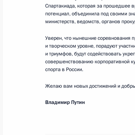
Спартакиада, которая за прошедшее в
1 апреля 2025 года, 09:15
потенциал, объединила под своими зн
министерств, ведомств, органов проку
Март 2025 года
Уверен, что нынешние соревнования 
и творческом уровне, порадуют участ
Командованию и личному составу 
и триумфов, будут содействовать укр
обеспечения имени генерала армии
совершенствованию корпоративной кул
31 марта 2025 года, 11:00
спорта в России.
Желаю вам новых достижений и добры
Мусульманам России
Владимир Путин
30 марта 2025 года, 09:00
Мин Аун Хлайну, Премьер-министр