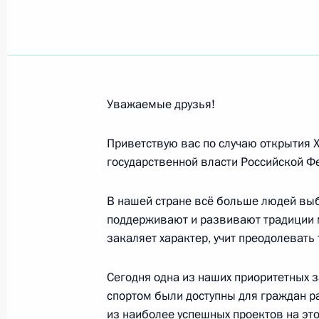
Бадре Гунбе, Президенту Республик
2 апреля 2025 года, 12:00
Уважаемые друзья!
Александру Лукашенко, Президенту
2 апреля 2025 года, 11:00
Приветствую вас по случаю открытия 
государственной власти Российской Ф
В нашей стране всё больше людей вы
Участникам торжественного собран
поддерживают и развивают традиции 
и Беларуси
закаляет характер, учит преодолевать
2 апреля 2025 года, 10:30
Сегодня одна из наших приоритетных з
спортом были доступны для граждан р
Коллективу Первого канала
из наиболее успешных проектов на эт