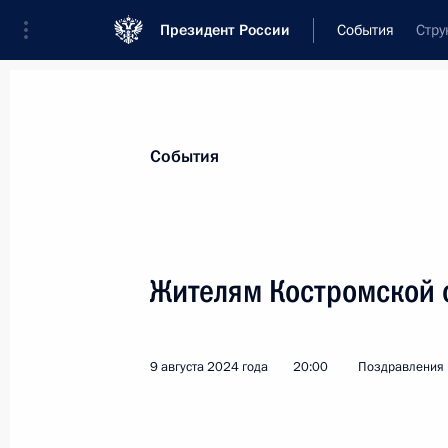
Президент России
События
Стру
Президент
Администрация
Государст
Новости
Стенограммы
Поездки
Те
События
Показа
Жителям Костромской 
Ухнагийн Хурэлсуху, Президенту Мо
29 августа 2024 года, 16:50
9 августа 2024 года
20:00
Поздравления