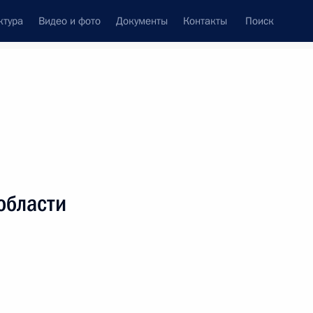
ктура
Видео и фото
Документы
Контакты
Поиск
венный Совет
Совет Безопасности
Комиссии и советы
леграммы
Сведения о Президенте
Август, 2024
ть следующие материалы
области
нголии