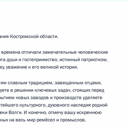
иятий и конференции, посвящённых 75-летию
енного ядерного заряда
ния Костромской области.
ям IX Восточного экономического форума
е времена отличали замечательные человеческие
ота души и гостеприимство, истинный патриотизм,
у, уважение к его великой истории.
ародного конгресса Национальной ассоциации
этим славным традициям, завещанным отцами,
вуете в решении ключевых задач, стоящих перед
крытием новых заводов и производств уделяете
тейшего культурного, духовного наследия родной
еки Волги. И конечно, отмечу вашу искреннюю
тных на весь мир ремёсел и промыслов.
ребле на байдарках и каноэ в Самарканде