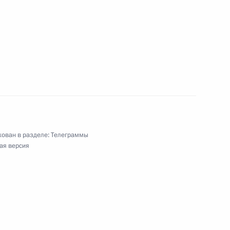
митриеву, А.И.Коровашкову, И.А.Штылю,
, А.С.Долговой, С.А.Штиль
ям XVI Международного военно-музыкального
»
ован в разделе:
Телеграммы
ая версия
5-й гвардейской береговой ракетной бригады