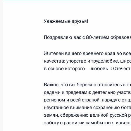
Участникам торжественных меропр
со дня испытания первого отечеств
29 августа 2024 года, 12:30
Уважаемые друзья!
Поздравляю вас с 80-летием образова
Участникам, организаторам и гост
Жителей вашего древнего края во вс
27 августа 2024 года, 12:00
качества: упорство и трудолюбие, шир
в основе которого – любовь к Отечеств
Участникам и гостям 28-го междун
Важно, что вы бережно относитесь к 
телерадиовещателей
дедами и прадедами: деятельно участ
регионом и всей страной, наряду с от
26 августа 2024 года, 11:00
неустанное внимание сохранению бога
земли, сбережению великой русской р
заботу о развитии самобытных, извес
Победителям чемпионата мира по г