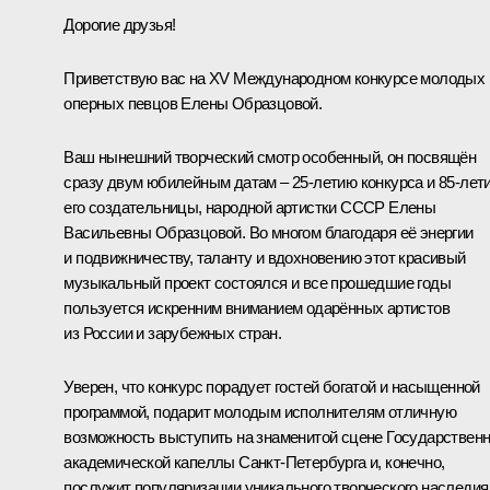
Дорогие друзья!
Приветствую вас на XV Международном конкурсе молодых
оперных певцов Елены Образцовой.
Ваш нынешний творческий смотр особенный, он посвящён
сразу двум юбилейным датам – 25-летию конкурса и 85-лет
его создательницы, народной артистки СССР Елены
Васильевны Образцовой. Во многом благодаря её энергии
и подвижничеству, таланту и вдохновению этот красивый
музыкальный проект состоялся и все прошедшие годы
пользуется искренним вниманием одарённых артистов
из России и зарубежных стран.
Уверен, что конкурс порадует гостей богатой и насыщенной
программой, подарит молодым исполнителям отличную
возможность выступить на знаменитой сцене Государствен
академической капеллы Санкт-Петербурга и, конечно,
послужит популяризации уникального творческого наследия