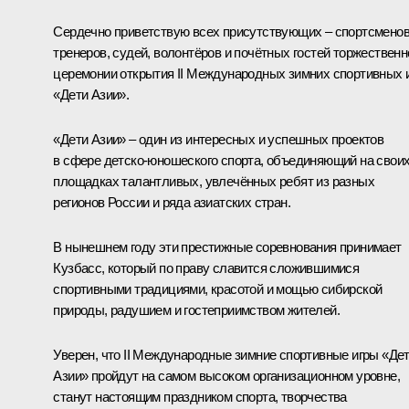
Сердечно приветствую всех присутствующих – спортсменов
тренеров, судей, волонтёров и почётных гостей торжественн
церемонии открытия II Международных зимних спортивных 
«Дети Азии».
«Дети Азии» – один из интересных и успешных проектов
в сфере детско-юношеского спорта, объединяющий на свои
площадках талантливых, увлечённых ребят из разных
регионов России и ряда азиатских стран.
В нынешнем году эти престижные соревнования принимает
Кузбасс, который по праву славится сложившимися
спортивными традициями, красотой и мощью сибирской
природы, радушием и гостеприимством жителей.
Уверен, что II Международные зимние спортивные игры «Де
Азии» пройдут на самом высоком организационном уровне,
станут настоящим праздником спорта, творчества