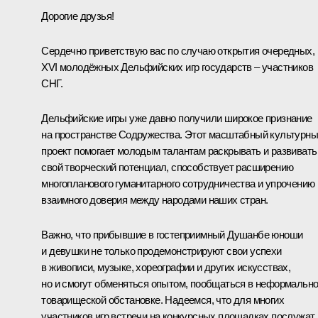
Дорогие друзья!
Сердечно приветствую вас по случаю открытия очередных,
XVI молодёжных Дельфийских игр государств – участников
СНГ.
Дельфийские игры уже давно получили широкое признание
на пространстве Содружества. Этот масштабный культурн
проект помогает молодым талантам раскрывать и развивать
свой творческий потенциал, способствует расширению
многопланового гуманитарного сотрудничества и упрочению
взаимного доверия между народами наших стран.
Важно, что прибывшие в гостеприимный Душанбе юноши
и девушки не только продемонстрируют свои успехи
в живописи, музыке, хореографии и других искусствах,
но и смогут обменяться опытом, пообщаться в неформально
товарищеской обстановке. Надеемся, что для многих
участников игр встречи на конкурсных площадках послужат